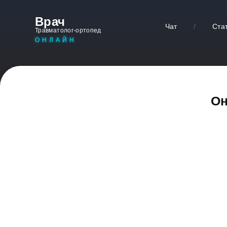
Врач
Чат
/
Ста
Травматолог-ортопед
ОНЛАЙН
Он