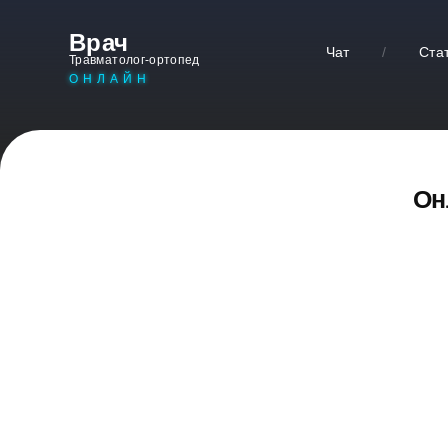
Врач
Чат
/
Ста
Травматолог-ортопед
ОНЛАЙН
Он