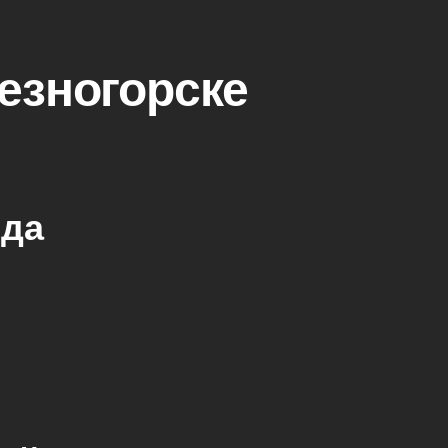
езногорске
еда