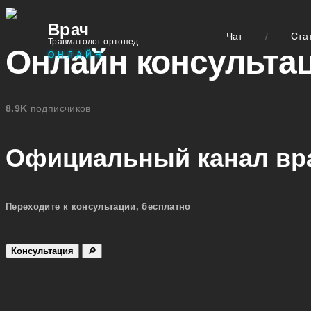
Врач
Чат
/
Ста
Травматолог-ортопед
Онлайн консультац
ОНЛАЙН
8.9K
подписчиков
Официальный канал вра
Переходите к консультации, бесплатно
Консультация
🔎