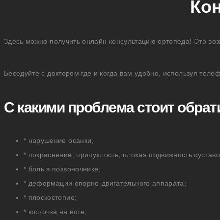
Кон
Здесь можно получить онлайн консультацию ортопеда! Это во
Беседуйте с доктором где и когда вам удобно, используя теле
С какими проблема стоит обрат
* нарушение осанки;
* покраснение, припухлость, плохая подвижность суставо
* боль в позвоночнике;
* деформации опорно-двигательного аппарата;
* плоскостопие;
* косточка на ноге;