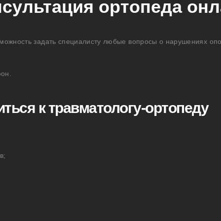
сультация ортопеда он
зможность задать специалисту любые вопросы о нарушениях опо
фон.
иться к травматологу-ортопеду
в;