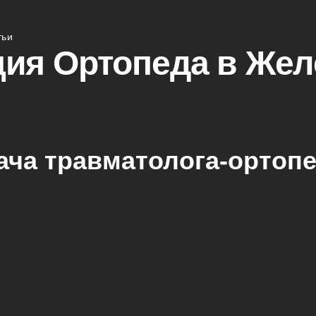
тьи
ия Ортопеда в Жел
ча травматолога-ортоп