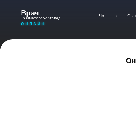
Врач
Чат
/
Ста
Травматолог-ортопед
ОНЛАЙН
Он