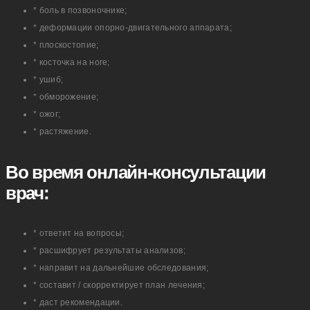
* боль в позвоночнике;
* деформации опорно-двигательного аппарата;
* плоскостопие;
* косточка на ноге;
* ушиб;
* обморожение;
* ожог;
* растяжение.
Во время онлайн-консультации
врач:
* ответит на вопросы;
* расшифрует результаты анализов;
* направит на дальнейшие обследования;
* составит / скорректирует план лечения;
* даст рекомендации.