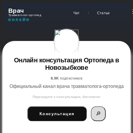
Врач
Чат
/
Статьи
Травматолог-ортопед
ОНЛАЙН
Онлайн консультация Ортопеда в
Новозыбкове
8.9K
подписчиков
Официальный канал врача травматолога-ортопеда
Переходите к консультации, бесплатно
🔎
Консультация