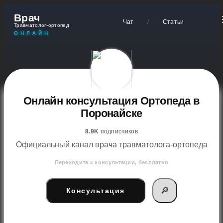
Врач
Чат
/
Статьи
Травматолог-ортопед
ОНЛАЙН
Онлайн консультация Ортопеда в
Поронайске
8.9K
подписчиков
Официальный канал врача травматолога-ортопеда
Переходите к консультации, бесплатно
🔎
Консультация