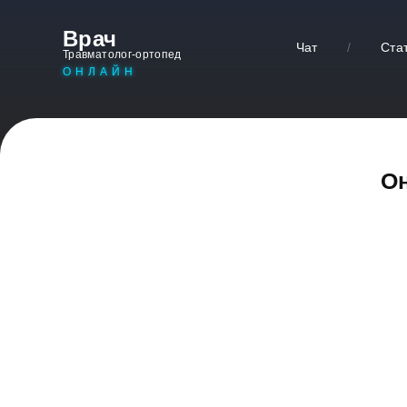
Врач
Чат
/
Ста
Травматолог-ортопед
ОНЛАЙН
Он