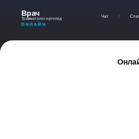
Врач
Чат
/
Ста
Травматолог-ортопед
ОНЛАЙН
Онлай