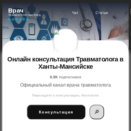
Врач
Чат
/
Статьи
Травматолог-ортопед
ОНЛАЙН
Онлайн консультация Травматолога в
Ханты-Мансийске
8.9K
подписчиков
Официальный канал врача травматолога
Переходите к консультации, бесплатно
🔎
Консультация