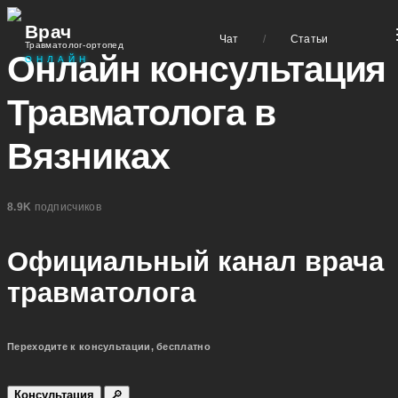
Врач
Чат
/
Статьи
Травматолог-ортопед
Онлайн консультация
ОНЛАЙН
Травматолога в
Вязниках
8.9K
подписчиков
Официальный канал врача
травматолога
Переходите к консультации, бесплатно
Консультация
🔎