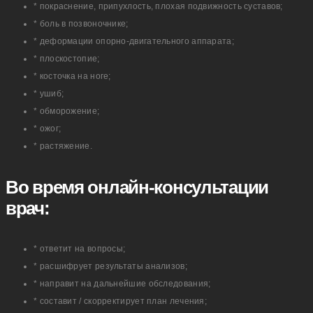
* покраснение, припухлость, плохая подвижность суставов;
* боль в позвоночнике;
* деформации опорно-двигательного аппарата;
* плоскостопие;
* косточка на ноге;
* ушиб;
* обморожение;
* ожог;
* растяжение.
Во время онлайн-консультации
врач:
* ответит на вопросы;
* расшифрует результаты анализов;
* направит на дальнейшие обследования;
* составит / скорректирует план лечения;